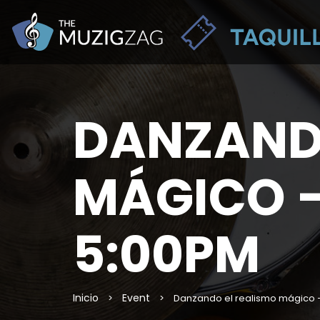
DANZANDO
MÁGICO –
5:00PM
Inicio
Event
>
>
Danzando el realismo mágico 