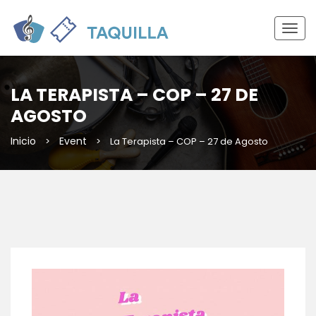
Togg
navig
LA TERAPISTA – COP – 27 DE
AGOSTO
Inicio
Event
>
>
La Terapista – COP – 27 de Agosto