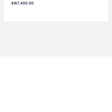
$
167,400.00
55 5337 7944
soporte@themuzigzag.com
Términos y Condiciones
|
Aviso de Privacidad
©The Muzigzag 2019