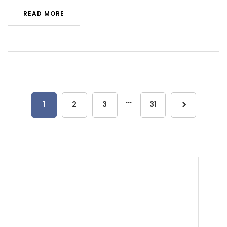
READ MORE
...
1
2
3
31
55 5337 7944
soporte@themuzigzag.com
Términos y Condiciones
|
Aviso de Privacidad