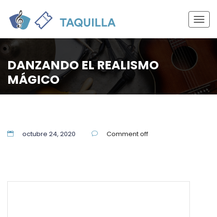
Togg
navig
DANZANDO EL REALISMO
MÁGICO
octubre 24, 2020
Comment off
55 5337 7944
soporte@themuzigzag.com