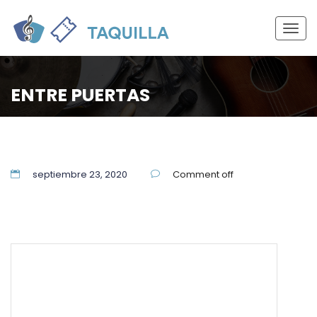
Togg
navig
ENTRE PUERTAS
septiembre 23, 2020
Comment off
55 5337 7944
soporte@themuzigzag.com